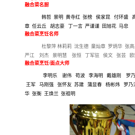
融合菜名厨
韩哲 景明 黄寺红 张榜 侯家昆 付环盛 高
章 任云丘 胡志豪 丁一言 严谨谨 田旭花 马忠
融合菜烹饪名师
杜黎萍 林莉莉 沈生德 童灿章 罗炳华 张
严江 刘杰 景明慧 张恒 丁军驻 侯文 张芸 
融合菜烹饪/面点大师
李明乐 谢伟 苟波 李海明 戴雄刚
罗
王军 马刚强 张怀友 苏建 蒲显春 杨彬炜 罗乃
华 张衡 王焕兰 张祖明