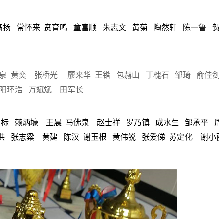
扬 常怀来 贲育鸣 童富顺 朱志文 黄菊 陶然轩 陈一鲁 贺
高泉 黄奕 张桥光 廖来华 王锴 包赫山 丁槐石 邹琦 俞佳
欧阳环浩 万斌斌 田军长
乃标 赖炳壕 王晨 马佛泉 赵士祥 罗乃镇 成水生 邹承平 
洪 张志粱 黄建 陈汉 谢玉根 黄伟锐 张爱俤 苏定化 谢小