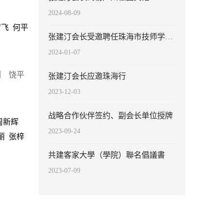
2024-08-09
飞 何平
张建汀会长受邀聘任珠海市技师学院客座教授
2024-01-07
剑 饶平
张建汀会长应邀珠海行
2023-12-03
战略合作伙伴签约、副会长单位授牌
周新辉
2023-09-24
丽 张梓
共建客家大學（學院）聯名倡議書
2023-07-09