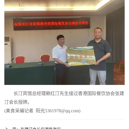
长汀宾馆总经理赖红汀先生接过香港国际餐饮协会张建
汀会长授牌。
(美食采编记者 阳光5361978@qq.com)