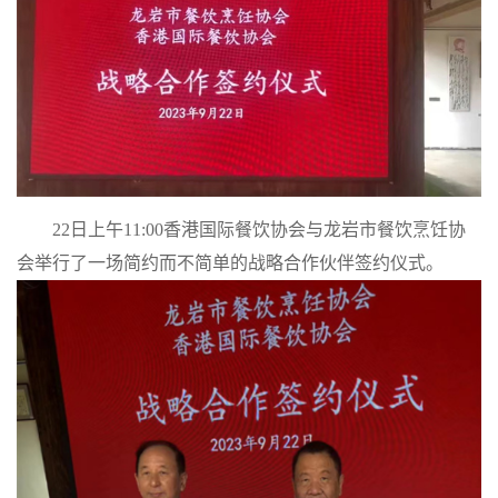
们
注
册
22日上午11:00香港国际餐饮协会与龙岩市餐饮烹饪协
会举行了一场简约而不简单的战略合作伙伴签约仪式。