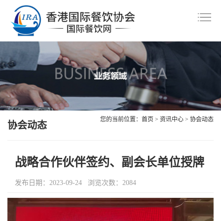
首
页
协
会
资
介
讯
会
绍
中
员
美
您的当前位置：
首页
>
资讯中心
>
协会动态
心
风
协会动态
食
会
采
共
议
职
战略合作伙伴签约、副会长单位授牌
赏
交
业
联
发布日期：2023-09-24 浏览次数：2084
流
技
系
会
能
我
员