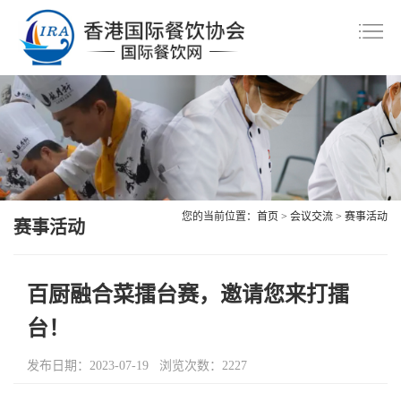
首
页
协
会
资
介
讯
会
绍
中
员
美
您的当前位置：
首页
>
会议交流
>
赛事活动
心
风
赛事活动
食
会
采
共
议
职
百厨融合菜擂台赛，邀请您来打擂
赏
交
业
联
台！
流
技
系
会
发布日期：2023-07-19 浏览次数：2227
能
我
员